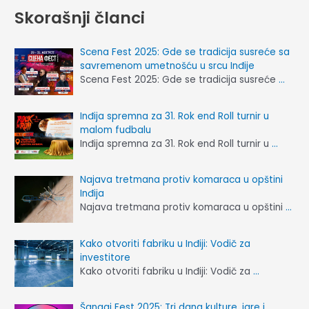
Skorašnji članci
Scena Fest 2025: Gde se tradicija susreće sa
savremenom umetnošću u srcu Inđije
Scena Fest 2025: Gde se tradicija susreće
…
Inđija spremna za 31. Rok end Roll turnir u
malom fudbalu
Inđija spremna za 31. Rok end Roll turnir u
…
Najava tretmana protiv komaraca u opštini
Inđija
Najava tretmana protiv komaraca u opštini
…
Kako otvoriti fabriku u Inđiji: Vodič za
investitore
Kako otvoriti fabriku u Inđiji: Vodič za
…
Šangaj Fest 2025: Tri dana kulture, igre i