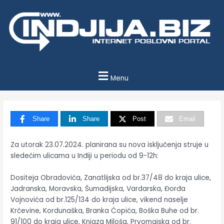
Пређи
на
садржај
Menu
Share
Share
Post
Email
Za utorak 23.07.2024. planirana su nova isključenja struje u
sledećim ulicama u Inđiji u periodu od 9-12h:
Dositeja Obradovića, Zanatlijska od br.37/48 do kraja ulice,
Jadranska, Moravska, Šumadijska, Vardarska, Đorđa
Vojnovića od br.125/134 do kraja ulice, vikend naselje
Krčevine, Kordunaška, Branka Ćopića, Boška Buhe od br.
91/100 do kraja ulice, Knjaza Miloša, Prvomajska od br.