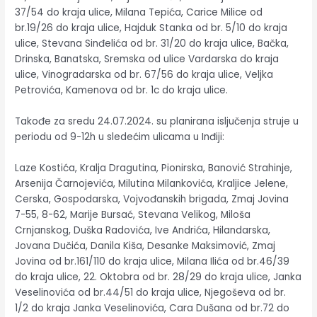
37/54 do kraja ulice, Milana Tepića, Carice Milice od
br.19/26 do kraja ulice, Hajduk Stanka od br. 5/10 do kraja
ulice, Stevana Sinđelića od br. 31/20 do kraja ulice, Bačka,
Drinska, Banatska, Sremska od ulice Vardarska do kraja
ulice, Vinogradarska od br. 67/56 do kraja ulice, Veljka
Petrovića, Kamenova od br. 1c do kraja ulice.
Takođe za sredu 24.07.2024. su planirana isljučenja struje u
periodu od 9-12h u sledećim ulicama u Inđiji:
Laze Kostića, Kralja Dragutina, Pionirska, Banović Strahinje,
Arsenija Čarnojevića, Milutina Milankovića, Kraljice Jelene,
Cerska, Gospodarska, Vojvođanskih brigada, Zmaj Jovina
7-55, 8-62, Marije Bursać, Stevana Velikog, Miloša
Crnjanskog, Duška Radovića, Ive Andrića, Hilandarska,
Jovana Dučića, Danila Kiša, Desanke Maksimović, Zmaj
Jovina od br.161/110 do kraja ulice, Milana Ilića od br.46/39
do kraja ulice, 22. Oktobra od br. 28/29 do kraja ulice, Janka
Veselinovića od br.44/51 do kraja ulice, Njegoševa od br.
1/2 do kraja Janka Veselinovića, Cara Dušana od br.72 do