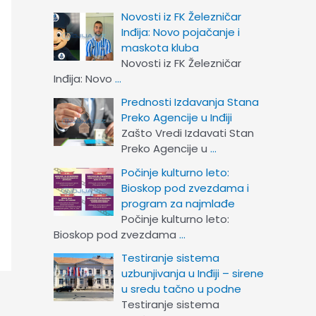
Novosti iz FK Železničar
Inđija: Novo pojačanje i
maskota kluba
Novosti iz FK Železničar
Inđija: Novo
…
Prednosti Izdavanja Stana
Preko Agencije u Inđiji
Zašto Vredi Izdavati Stan
Preko Agencije u
…
Počinje kulturno leto:
Bioskop pod zvezdama i
program za najmlađe
Počinje kulturno leto:
Bioskop pod zvezdama
…
Testiranje sistema
uzbunjivanja u Inđiji – sirene
u sredu tačno u podne
Testiranje sistema