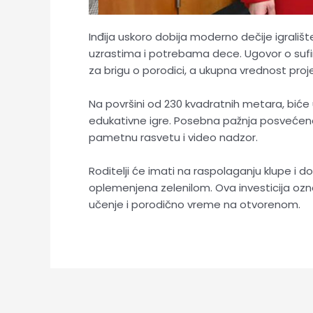
Inđija uskoro dobija moderno dečije igralište
uzrastima i potrebama dece. Ugovor o sufin
za brigu o porodici, a ukupna vrednost proje
Na površini od 230 kvadratnih metara, biće 
edukativne igre. Posebna pažnja posvećena
pametnu rasvetu i video nadzor.
Roditelji će imati na raspolaganju klupe i do
oplemenjena zelenilom. Ova investicija ozn
učenje i porodično vreme na otvorenom.