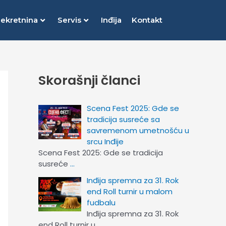
nekretnina
Servis
Inđija
Kontakt
Skorašnji članci
Scena Fest 2025: Gde se
tradicija susreće sa
savremenom umetnošću u
srcu Inđije
Scena Fest 2025: Gde se tradicija
susreće
…
Inđija spremna za 31. Rok
end Roll turnir u malom
fudbalu
Inđija spremna za 31. Rok
end Roll turnir u
…