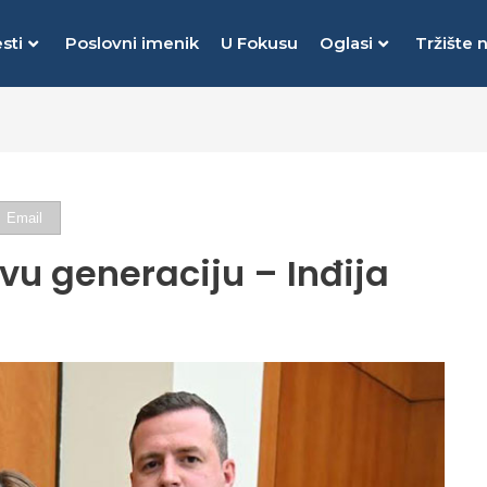
sti
Poslovni imenik
U Fokusu
Oglasi
Tržište 
Email
ovu generaciju – Inđija