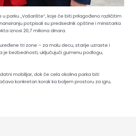
 u parku „Vašarište“, koje će biti prilagođeno različitim
ansiranju potpisali su predsednik opštine i ministarka
kta iznosi 20,7 miliona dinara.
uređene tri zone – za malu decu, starije uzraste i
 je bezbednosti, uključujući gumenu podlogu,
datni mobilijar, dok će cela okolina parka biti
ačava konkretan korak ka boljem prostoru za igru,