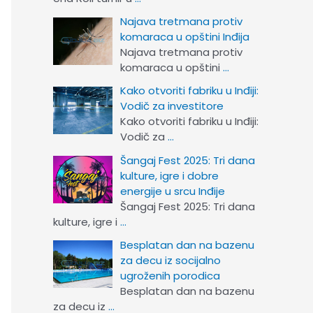
Najava tretmana protiv
komaraca u opštini Inđija
Najava tretmana protiv
komaraca u opštini
…
Kako otvoriti fabriku u Inđiji:
Vodič za investitore
Kako otvoriti fabriku u Inđiji:
Vodič za
…
Šangaj Fest 2025: Tri dana
kulture, igre i dobre
energije u srcu Inđije
Šangaj Fest 2025: Tri dana
kulture, igre i
…
Besplatan dan na bazenu
za decu iz socijalno
ugroženih porodica
Besplatan dan na bazenu
za decu iz
…