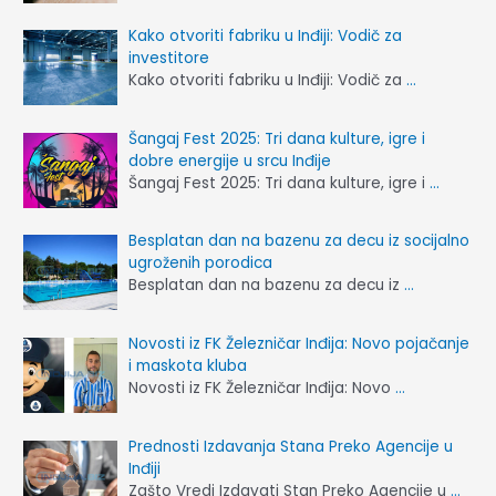
Kako otvoriti fabriku u Inđiji: Vodič za
investitore
Kako otvoriti fabriku u Inđiji: Vodič za
…
Šangaj Fest 2025: Tri dana kulture, igre i
dobre energije u srcu Inđije
Šangaj Fest 2025: Tri dana kulture, igre i
…
Besplatan dan na bazenu za decu iz socijalno
ugroženih porodica
Besplatan dan na bazenu za decu iz
…
Novosti iz FK Železničar Inđija: Novo pojačanje
i maskota kluba
Novosti iz FK Železničar Inđija: Novo
…
Prednosti Izdavanja Stana Preko Agencije u
Inđiji
Zašto Vredi Izdavati Stan Preko Agencije u
…