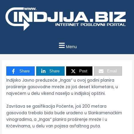
Пређи
на
садржај
Menu
Share
Share
Post
Email
Inđijsko Javno preduzeće „Ingas“ u ovoj godini planira
proširenje gasovodne mreže za još deset kilometara, u
najvećem u delu vikend naselja u inđijskoj opštini.
Završava se gasifikacija Počente, još 200 metara
gasovoda trebalo bida bude urađeno u Slankamenačkim
vinogradima, a „Ingas“ planira proširenje mreže i u
Krčevinama, u delu van pojasa asfaltnog puta.