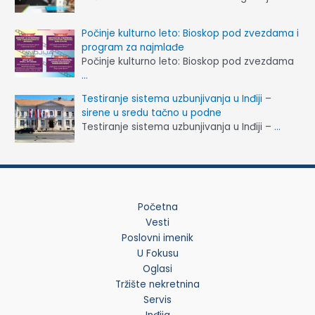
Počinje kulturno leto: Bioskop pod zvezdama i
program za najmlađe
Počinje kulturno leto: Bioskop pod zvezdama
…
Testiranje sistema uzbunjivanja u Inđiji –
sirene u sredu tačno u podne
Testiranje sistema uzbunjivanja u Inđiji –
…
Početna
Vesti
Poslovni imenik
U Fokusu
Oglasi
Tržište nekretnina
Servis