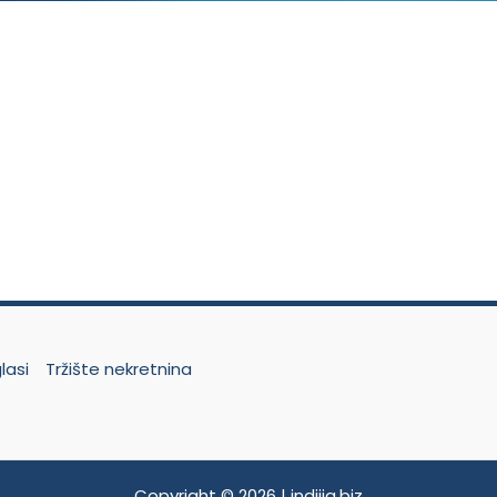
lasi
Tržište nekretnina
t
Copyright © 2026 | indjija.biz