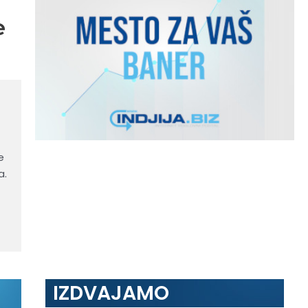
e
e
a.
IZDVAJAMO