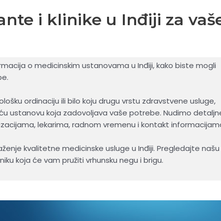
te i klinike u Inđiji za vaš
macija o medicinskim ustanovama u Inđiji, kako biste mogli
be.
tološku ordinaciju ili bilo koju drugu vrstu zdravstvene usluge,
u ustanovu koja zadovoljava vaše potrebe. Nudimo detaljn
ijalizacijama, lekarima, radnom vremenu i kontakt informacijam
ženje kvalitetne medicinske usluge u Inđiji. Pregledajte našu
iniku koja će vam pružiti vrhunsku negu i brigu.