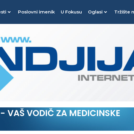
sti
Poslovni imenik
U Fokusu
Oglasi
Tržište 
I - VAŠ VODIČ ZA MEDICINSKE