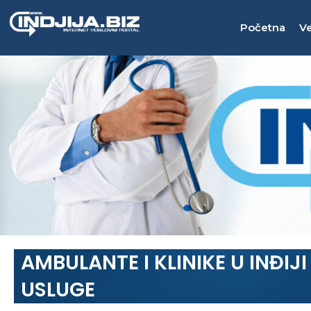
Пређи
на
Početna
Ve
садржај
AMBULANTE I KLINIKE U INĐIJ
USLUGE