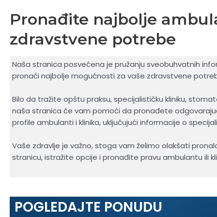
Pronađite najbolje ambulan
zdravstvene potrebe
Naša stranica posvećena je pružanju sveobuhvatnih infor
pronaći najbolje mogućnosti za vaše zdravstvene potre
Bilo da tražite opštu praksu, specijalističku kliniku, stoma
naša stranica će vam pomoći da pronađete odgovarajuć
profile ambulanti i klinika, uključujući informacije o spec
Vaše zdravlje je važno, stoga vam želimo olakšati pronala
stranicu, istražite opcije i pronađite pravu ambulantu ili kl
POGLEDAJTE PONUDU