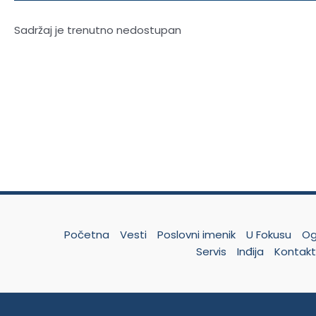
Sadržaj je trenutno nedostupan
Početna
Vesti
Poslovni imenik
U Fokusu
Og
Servis
Inđija
Kontak