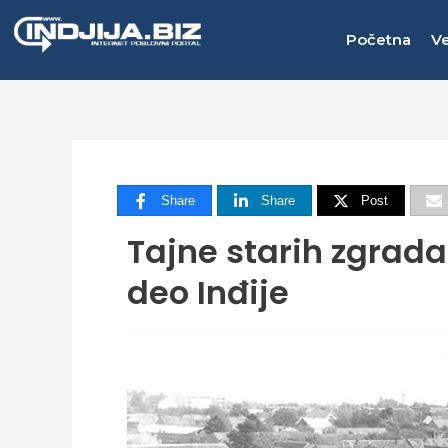
Пређи
на
Početna
Ve
садржај
Share
Share
Post
Tajne starih zgrada 
deo Inđije