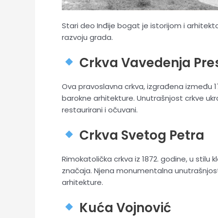
Stari deo Inđije bogat je istorijom i arhit
razvoju grada.
Crkva Vavedenja Pre
Ova pravoslavna crkva, izgrađena između 17
barokne arhitekture.
Unutrašnjost crkve ukr
restaurirani i očuvani.
​
Crkva Svetog Petra
Rimokatolička crkva iz 1872. godine, u stilu 
značaja.
Njena monumentalna unutrašnjost i
arhitekture.
​
Kuća Vojnović