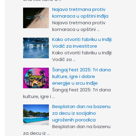
Najava tretmana protiv
komaraca u opštini Inđija
Najava tretmana protiv
komaraca u opštini
…
Kako otvoriti fabriku u Inđiji:
Vodič za investitore
Kako otvoriti fabriku u Inđiji:
Vodič za
…
Šangaj Fest 2025: Tri dana
kulture, igre i dobre
energije u srcu Inđije
Šangaj Fest 2025: Tri dana
kulture, igre i
…
Besplatan dan na bazenu
za decu iz socijalno
ugroženih porodica
Besplatan dan na bazenu
za decu iz
…