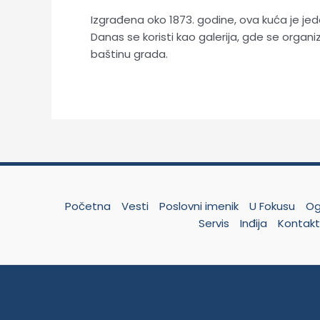
Izgrađena oko 1873. godine, ova kuća je jeda
Danas se koristi kao galerija, gde se organiz
baštinu grada.
Početna
Vesti
Poslovni imenik
U Fokusu
Og
Servis
Inđija
Kontak