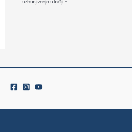
uzbunjivanja u Inđiji –
…