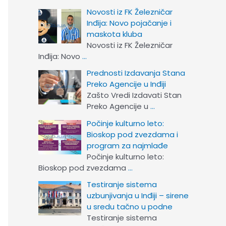
Novosti iz FK Železničar
Inđija: Novo pojačanje i
maskota kluba
Novosti iz FK Železničar
Inđija: Novo
…
Prednosti Izdavanja Stana
Preko Agencije u Inđiji
Zašto Vredi Izdavati Stan
Preko Agencije u
…
Počinje kulturno leto:
Bioskop pod zvezdama i
program za najmlađe
Počinje kulturno leto:
Bioskop pod zvezdama
…
Testiranje sistema
uzbunjivanja u Inđiji – sirene
u sredu tačno u podne
Testiranje sistema