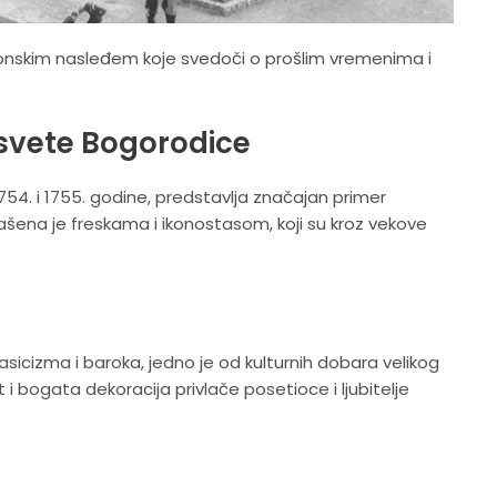
ektonskim nasleđem koje svedoči o prošlim vremenima i
svete Bogorodice
54. i 1755. godine, predstavlja značajan primer
ašena je freskama i ikonostasom, koji su kroz vekove
klasicizma i baroka, jedno je od kulturnih dobara velikog
 bogata dekoracija privlače posetioce i ljubitelje