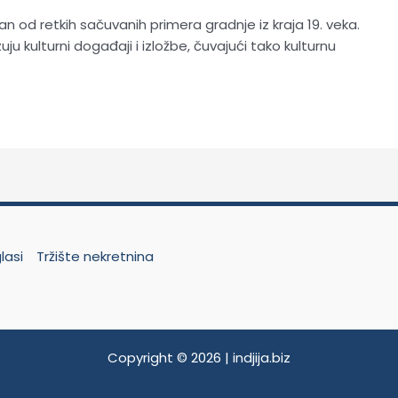
n od retkih sačuvanih primera gradnje iz kraja 19. veka.
uju kulturni događaji i izložbe, čuvajući tako kulturnu
lasi
Tržište nekretnina
t
Copyright © 2026 | indjija.biz