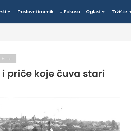
sti
Poslovni imenik
U Fokusu
Oglasi
Tržište 
Email
i priče koje čuva stari