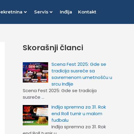
nekretnina
Servis
Inđija
Kontakt
Skorašnji članci
Scena Fest 2025: Gde se
tradicija susreće sa
savremenom umetnošću u
srcu Inđije
Scena Fest 2025: Gde se tradicija
susreće
…
Inđija spremna za 31. Rok
end Roll turnir u malom
fudbalu
Inđija spremna za 31. Rok
end Roll turnir u
…