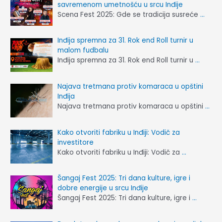
savremenom umetnošću u srcu Inđije
Scena Fest 2025: Gde se tradicija susreće
…
Inđija spremna za 31. Rok end Roll turnir u
malom fudbalu
Inđija spremna za 31. Rok end Roll turnir u
…
Najava tretmana protiv komaraca u opštini
Inđija
Najava tretmana protiv komaraca u opštini
…
Kako otvoriti fabriku u Inđiji: Vodič za
investitore
Kako otvoriti fabriku u Inđiji: Vodič za
…
Šangaj Fest 2025: Tri dana kulture, igre i
dobre energije u srcu Inđije
Šangaj Fest 2025: Tri dana kulture, igre i
…