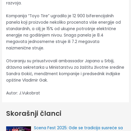
razvoja.
Kompanija “Toyo Tire” ugradila je 12 900 biferencijalnih
panela koji proizvode nekoliko procenata više energije od
standardnih, a cilj je 15% od ukupne potrošnje električne
energije na godišnjem nivou. Snaga panela je 8.4
megavata jednosmerne struje ili 7.2 megavata
naizmenične struje.
Otvaranju su prisustvovali ambassador Japana u Srbiji,
državna sekretarka u Ministarstvu za žaštitu životne sredine
Sandra Đokić, mendžment kompanije i predsednik inđijske
opštine Vladimir Gak.
Autor: J.Vukobrat
Skorašnji članci
Scena Fest 2025: Gde se tradicija susreće sa