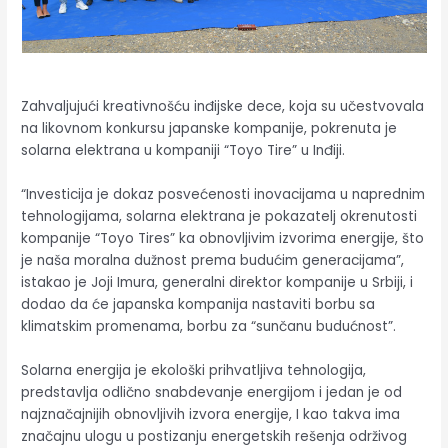
Zahvaljujući kreativnošću inđijske dece, koja su učestvovala
na likovnom konkursu japanske kompanije, pokrenuta je
solarna elektrana u kompaniji “Toyo Tire” u Inđiji.
“Investicija je dokaz posvećenosti inovacijama u naprednim
tehnologijama, solarna elektrana je pokazatelj okrenutosti
kompanije “Toyo Tires” ka obnovljivim izvorima energije, što
je naša moralna dužnost prema budućim generacijama”,
istakao je Joji Imura, generalni direktor kompanije u Srbiji, i
dodao da će japanska kompanija nastaviti borbu sa
klimatskim promenama, borbu za “sunčanu budućnost”.
Solarna energija je ekološki prihvatljiva tehnologija,
predstavlja odlično snabdevanje energijom i jedan je od
najznačajnijih obnovljivih izvora energije, I kao takva ima
značajnu ulogu u postizanju energetskih rešenja održivog