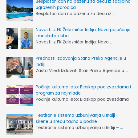
Besplatan dan na bazenu za decu iz socijalno
ugroženih porodica
Besplatan dan na bazenu za decu iz
…
Novosti iz FK Železničar Inđija: Novo pojačanje
i maskota kluba
Novosti iz FK Železničar Inđija: Novo
…
Prednosti Izdavanja Stana Preko Agencije u
Inđiji
Zašto Vredi Izdavati Stan Preko Agencije u
…
Počinje kulturno leto: Bioskop pod zvezdama i
program za najmlađe
Počinje kulturno leto: Bioskop pod zvezdama
…
Testiranje sistema uzbunjivanja u Inđiji –
sirene u sredu tačno u podne
Testiranje sistema uzbunjivanja u Inđiji –
…