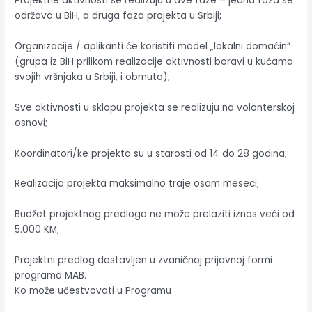
Projektne aktivnosti se realizuju u dve faze – jedna faza se
održava u BiH, a druga faza projekta u Srbiji;
Organizacije / aplikanti će koristiti model „lokalni domaćin“
(grupa iz BiH prilikom realizacije aktivnosti boravi u kućama
svojih vršnjaka u Srbiji, i obrnuto);
Sve aktivnosti u sklopu projekta se realizuju na volonterskoj
osnovi;
Koordinatori/ke projekta su u starosti od 14 do 28 godina;
Realizacija projekta maksimalno traje osam meseci;
Budžet projektnog predloga ne može prelaziti iznos veći od
5.000 KM;
Projektni predlog dostavljen u zvaničnoj prijavnoj formi
programa MAB.
Ko može učestvovati u Programu