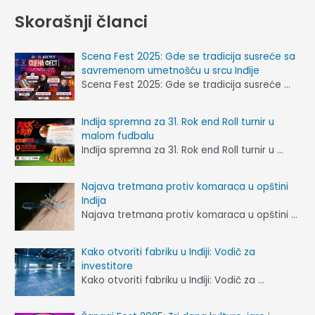
Skorašnji članci
Scena Fest 2025: Gde se tradicija susreće sa
savremenom umetnošću u srcu Inđije
Scena Fest 2025: Gde se tradicija susreće
…
Inđija spremna za 31. Rok end Roll turnir u
malom fudbalu
Inđija spremna za 31. Rok end Roll turnir u
…
Najava tretmana protiv komaraca u opštini
Inđija
Najava tretmana protiv komaraca u opštini
…
Kako otvoriti fabriku u Inđiji: Vodič za
investitore
Kako otvoriti fabriku u Inđiji: Vodič za
…