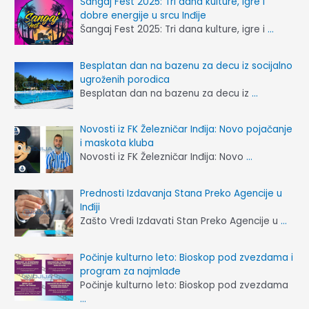
Šangaj Fest 2025: Tri dana kulture, igre i
dobre energije u srcu Inđije
Šangaj Fest 2025: Tri dana kulture, igre i
…
Besplatan dan na bazenu za decu iz socijalno
ugroženih porodica
Besplatan dan na bazenu za decu iz
…
Novosti iz FK Železničar Inđija: Novo pojačanje
i maskota kluba
Novosti iz FK Železničar Inđija: Novo
…
Prednosti Izdavanja Stana Preko Agencije u
Inđiji
Zašto Vredi Izdavati Stan Preko Agencije u
…
Počinje kulturno leto: Bioskop pod zvezdama i
program za najmlađe
Počinje kulturno leto: Bioskop pod zvezdama
…