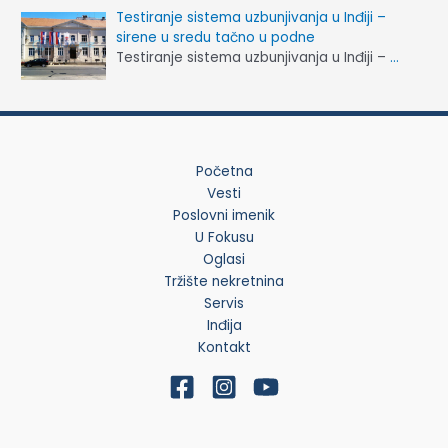
Testiranje sistema uzbunjivanja u Inđiji –
sirene u sredu tačno u podne
Testiranje sistema uzbunjivanja u Inđiji –
…
Početna
Vesti
Poslovni imenik
U Fokusu
Oglasi
Tržište nekretnina
Servis
Inđija
Kontakt