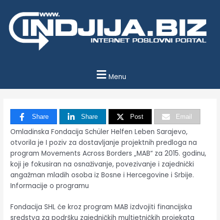
Пређи
на
садржај
Menu
Share
Share
Post
Email
Omladinska Fondacija Schüler Helfen Leben Sarajevo,
otvorila je I poziv za dostavljanje projektnih predloga na
program Movements Across Borders „MAB“ za 2015. godinu,
koji je fokusiran na osnaživanje, povezivanje i zajednički
angažman mladih osoba iz Bosne i Hercegovine i Srbije.
Informacije o programu
Fondacija SHL će kroz program MAB izdvojiti financijska
sredstva za podršku zajedničkih multietničkih projekata