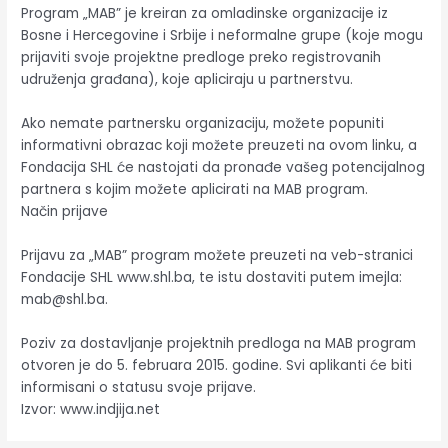
Program „MAB” je kreiran za omladinske organizacije iz
Bosne i Hercegovine i Srbije i neformalne grupe (koje mogu
prijaviti svoje projektne predloge preko registrovanih
udruženja građana), koje apliciraju u partnerstvu.
Ako nemate partnersku organizaciju, možete popuniti
informativni obrazac koji možete preuzeti na ovom linku, a
Fondacija SHL će nastojati da pronađe vašeg potencijalnog
partnera s kojim možete aplicirati na MAB program.
Način prijave
Prijavu za „MAB” program možete preuzeti na veb-stranici
Fondacije SHL www.shl.ba, te istu dostaviti putem imejla:
mab@shl.ba.
Poziv za dostavljanje projektnih predloga na MAB program
otvoren je do 5. februara 2015. godine. Svi aplikanti će biti
informisani o statusu svoje prijave.
Izvor: www.indjija.net