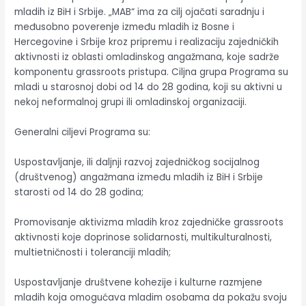
mladih iz BiH i Srbije. „MAB“ ima za cilj ojačati saradnju i
međusobno poverenje između mladih iz Bosne i
Hercegovine i Srbije kroz pripremu i realizaciju zajedničkih
aktivnosti iz oblasti omladinskog angažmana, koje sadrže
komponentu grassroots pristupa. Ciljna grupa Programa su
mladi u starosnoj dobi od 14 do 28 godina, koji su aktivni u
nekoj neformalnoj grupi ili omladinskoj organizaciji.
Generalni ciljevi Programa su:
Uspostavljanje, ili daljnji razvoj zajedničkog socijalnog
(društvenog) angažmana između mladih iz BiH i Srbije
starosti od 14 do 28 godina;
Promovisanje aktivizma mladih kroz zajedničke grassroots
aktivnosti koje doprinose solidarnosti, multikulturalnosti,
multietničnosti i toleranciji mladih;
Uspostavljanje društvene kohezije i kulturne razmjene
mladih koja omogućava mladim osobama da pokažu svoju