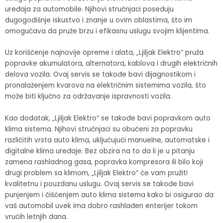
uređaja za automobile. Njihovi stručnjaci poseduju
dugogodišnje iskustvo i znanje u ovim oblastima, što im
omogućava da pruže brzu i efikasnu uslugu svojim klijentima.
Uz korišćenje najnovije opreme i alata, „Ljiljak Elektro“ pruža
popravke akumulatora, alternatora, kablova i drugih električnih
delova vozila. Ovaj servis se takođe bavi dijagnostikom i
pronalaženjem kvarova na električnim sistemima vozila, što
može biti ključno za održavanje ispravnosti vozila.
Kao dodatak, „Ljiljak Elektro“ se takođe bavi popravkom auto
klima sistema. Njihovi stručnjaci su obučeni za popravku
različitih vrsta auto klima, uključujući manuelne, automatske i
digitalne klima uređaje. Bez obzira na to da li je u pitanju
zamena rashladnog gasa, popravka kompresora ili bilo koji
drugi problem sa klimom, „Ljiljak Elektro“ će vam pružiti
kvalitetnu i pouzdanu uslugu. Ovaj servis se takođe bavi
punjenjem i čišćenjem auto klima sistema kako bi osigurao da
vaš automobil uvek ima dobro rashlađen enterijer tokom
vrućih letnjih dana.