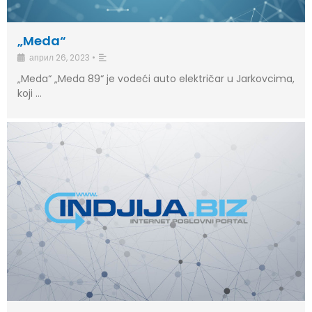
„Meda“
април 26, 2023
•
„Meda“ „Meda 89“ je vodeći auto električar u Jarkovcima,
koji …