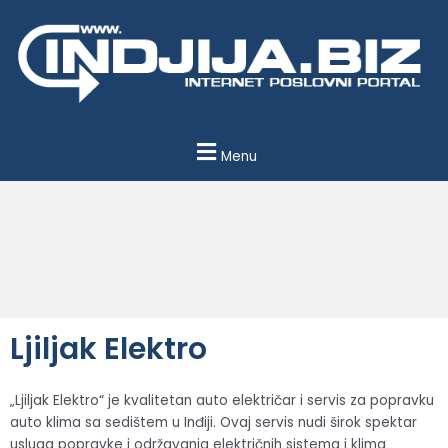
Пређи
на
садржај
Menu
Ljiljak Elektro
„Ljiljak Elektro“ je kvalitetan auto električar i servis za popravku
auto klima sa sedištem u Inđiji. Ovaj servis nudi širok spektar
usluga popravke i održavanja električnih sistema i klima