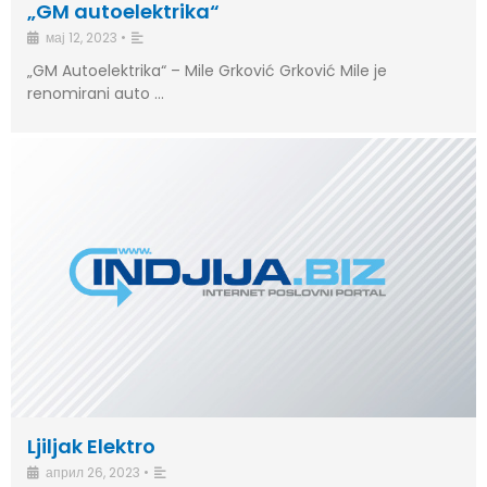
„GM autoelektrika“
мај 12, 2023
•
„GM Autoelektrika“ – Mile Grković Grković Mile je
renomirani auto …
Ljiljak Elektro
април 26, 2023
•