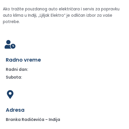
Ako tražite pouzdanog auto električara i servis za popravku
auto klima u Inđiji, „Ljiljak Elektro“ je odličan izbor za vaše
potrebe.
Radno vreme
Radni dan:
Subota:
Adresa
Branka Radičevića – Inđija