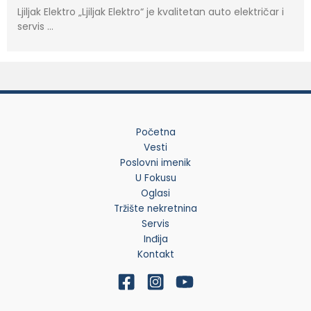
Ljiljak Elektro „Ljiljak Elektro“ je kvalitetan auto električar i
servis …
Početna
Vesti
Poslovni imenik
U Fokusu
Oglasi
Tržište nekretnina
Servis
Inđija
Kontakt